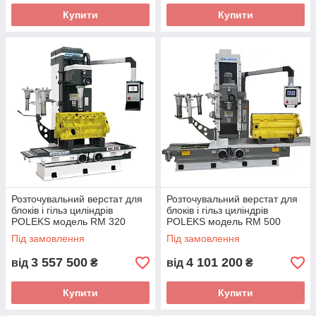
Купити
Купити
Розточувальний верстат для
Розточувальний верстат для
блоків і гільз циліндрів
блоків і гільз циліндрів
POLEKS модель RM 320
POLEKS модель RM 500
(Туреччина) з ходом стола
(Туреччина) з ходом столу
Під замовлення
Під замовлення
1890 мм
2100 мм
3 557 500
4 101 200
від
₴
від
₴
Купити
Купити