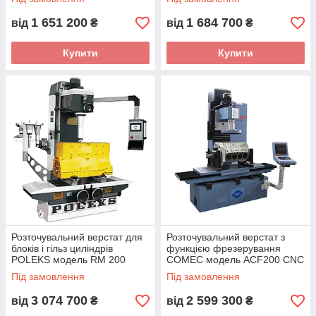
мм
1 651 200
1 684 700
від
₴
від
₴
Купити
Купити
Розточувальний верстат для
Розточувальний верстат з
блоків і гільз циліндрів
функцією фрезерування
POLEKS модель RM 200
COMEC модель ACF200 CNC
(Туреччина) з ходом столу
(Італія) з ходом столу 1200
Під замовлення
Під замовлення
1200 мм
мм
3 074 700
2 599 300
від
₴
від
₴