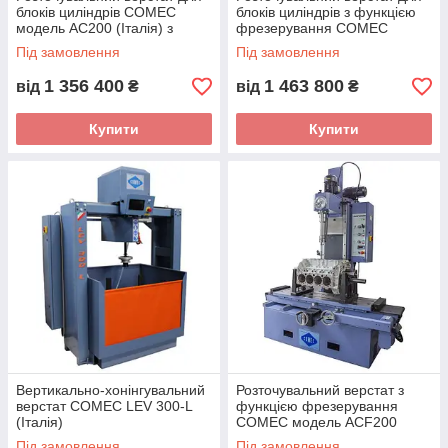
блоків циліндрів COMEC
блоків циліндрів з функцією
модель AC200 (Італія) з
фрезерування COMEC
ходом стоду 1200 мм
ACF170 (Італія) з ходом
Під замовлення
Під замовлення
столу 1000 мм
1 356 400
1 463 800
від
₴
від
₴
Купити
Купити
Вертикально-хонінгувальний
Розточувальний верстат з
верстат COMEC LEV 300-L
функцією фрезерування
(Італія)
COMEC модель ACF200
(Італія) з ходом столу 1200
Під замовлення
Під замовлення