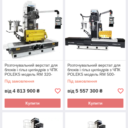
Розточувальний верстат для
Розточувальний верстат для
блоків і гільз циліндрів з ЧПК
блоків і гільз циліндрів з ЧПК
POLEKS модель RM 320-
POLEKS модель RM 500-
CNC (Туреччина) з ходом
CNC (Туреччина) з ходом
Під замовлення
Під замовлення
столу 1890 мм
столу 2100 мм
4 813 900
5 557 300
від
₴
від
₴
Купити
Купити