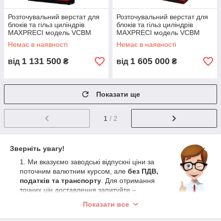
Розточувальний верстат для
Розточувальний верстат для
блоків та гільз циліндрів
блоків та гільз циліндрів
MAXPRECI модель VCBM
MAXPRECI модель VCBM
1200 (Індія) з ходом столу
1500 (Індія) з ходом столу
Немає в наявності
Немає в наявності
1300 мм
1850 мм
1 131 500
1 605 000
від
₴
від
₴
Показати ще
1
/ 2
Зверніть увагу!
Ми вказуємо заводські відпускні ціни за
поточним валютним курсом, але
без ПДВ,
податків та транспорту
. Для отримання
точних цін доставлення запитуйте –
розрахуємо.
Показати все
Ці ціни НЕ застарілі, НЕ довоєнні, НЕ