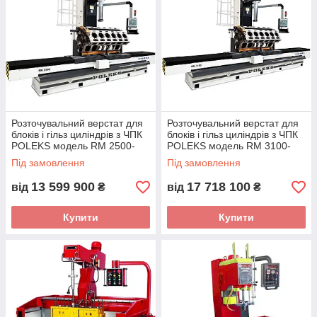
Розточувальний верстат для
Розточувальний верстат для
блоків і гільз циліндрів з ЧПК
блоків і гільз циліндрів з ЧПК
POLEKS модель RM 2500-
POLEKS модель RM 3100-
CNC (Туреччина) з ходом
CNC (Туреччина) з ходом
Під замовлення
Під замовлення
столу 2200 мм
столу 3100 мм
13 599 900
17 718 100
від
₴
від
₴
Купити
Купити