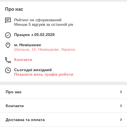
помилкові, а
найактуальніші ціни
виробників!
Додайте до них мито (не більше
Про нас
5-10%), ПДВ (20%) та трохи (5-10%) на
транспорт – і отримайте мінімальну, але цілком
Рейтинг не сформований
реальну ціну, за яку реально можна купити це
Менше 5 відгуків за останній рік
обладнання. Ця реальна ціна приблизно
в 1,3-1,4 раза
вища за вказану в нашому магазині
.
Працює з 05.02.2020
Це означає, що якщо вам пропонується це або
м. Немішаєве
аналогічне обладнання
за цінами набагато вищими
Шкільна, 15, Немішаєве, Україна
за цей рівень
, то такі ціни свідомо завищені не цілком
сумлінним продавцем.
Контакти
Сьогодні вихідний
Показати весь графік роботи
Про нас
Контакти
Доставка та оплата