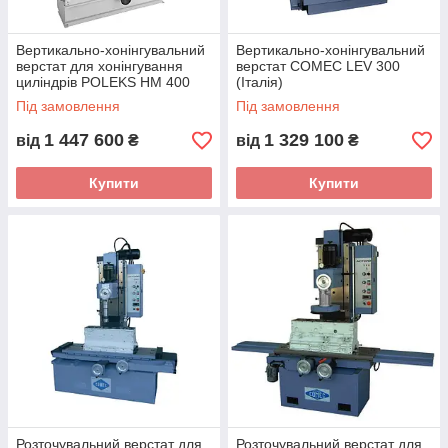
Вертикально-хонінгувальний
Вертикально-хонінгувальний
верстат для хонінгування
верстат COMEC LEV 300
циліндрів POLEKS HM 400
(Італія)
(Туреччина) з ходом столу
Під замовлення
Під замовлення
1000 мм
1 447 600
1 329 100
від
₴
від
₴
Купити
Купити
Розточувальний верстат для
Розточувальний верстат для