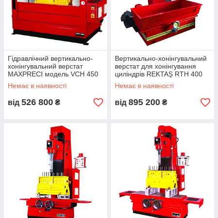
Гідравлічний вертикально-
Вертикально-хонінгувальний
хонінгувальний верстат
верстат для хонінгування
MAXPRECI модель VСH 450
циліндрів REKTAŞ RTH 400
(Індія) з ходом шпинделя
(Туреччина) з ходом столу
Немає в наявності
Немає в наявності
1340 мм
1250 мм
526 800
895 200
від
₴
від
₴