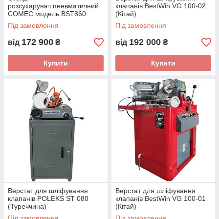
розсухарувач пневматичний
клапанів BestWin VG 100-02
COMEC модель BST860
(Кітай)
(Італія)
Під замовлення
Під замовлення
172 900
192 000
від
₴
від
₴
Купити
Купити
Верстат для шліфування
Верстат для шліфування
клапанів POLEKS ST 080
клапанів BestWin VG 100-01
(Туреччина)
(Кітай)
Під замовлення
Під замовлення