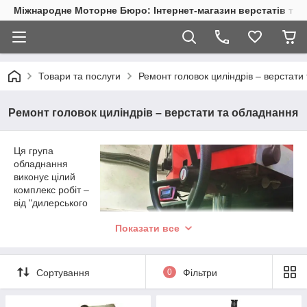
Міжнародне Моторне Бюро: Інтернет-магазин верстатів та 
Товари та послуги
Ремонт головок циліндрів – верстати
Ремонт головок циліндрів – верстати та обладнання
Ця група
обладнання
виконує цілий
комплекс робіт –
від "дилерського
комплекту" типу
Показати все
"мийка-
опресовування-
площина" до
складних робіт із
Сортування
0
Фільтри
заміни напрямних
втулок, обробки