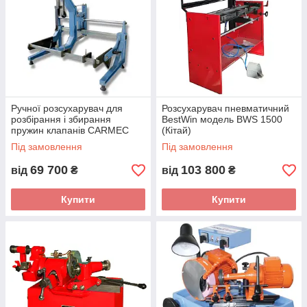
напрямних втулок клапанів.
Видалення (у тому числі розточування) сідел
клапанів, правка (розточування) гнізд сідел,
встановлення нових сідел.
Різні види робіт з усунення місцевих ушкоджень,
включаючи зварювання, наплавлення, напилення
тощо. Передбачають повторну перевірку на відсутність
Ручної розсухарувач для
Розсухарувач пневматичний
тріщин.
розбірання і збирання
BestWin модель BWS 1500
пружин клапанів CARMEC
(Кітай)
Виготовлення (доробка готових) напрямних втулок
CAR500 (Словенія)
та сідел.
Під замовлення
Під замовлення
Запресування втулок і сідел в головку циліндрів.
69 700
103 800
від
₴
від
₴
Обробка робочої фаски сідла.
Купити
Купити
Очищення головки клапанів від нагару.
Шліфування робочої фаски та торця клапанів.
Перевірка герметичності поєднання клапанів з
сідлами
Обробка площини головки.
Складання головки циліндрів, включаючи
встановлення маслознімних ковпачків, складання