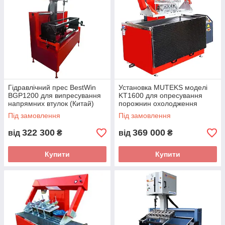
Гідравлічний прес BestWin
Установка MUTEKS моделі
BGP1200 для випресування
KT1600 для опресування
напрямних втулок (Китай)
порожнин охолодження
головок циліндрів
Під замовлення
Під замовлення
(Туреччина)
322 300
369 000
від
₴
від
₴
Купити
Купити