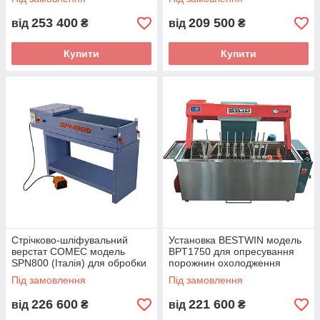
253 400
209 500
від
₴
від
₴
Купити
Купити
Стрічково-шліфувальний
Установка BESTWIN модель
верстат COMEC модель
BPT1750 для опресування
SPN800 (Італія) для обробки
порожнин охолодження
площин деталей
головок циліндрів (Кітай)
Під замовлення
Під замовлення
226 600
221 600
від
₴
від
₴