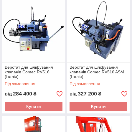
Верстат для шліфування
Верстат для шліфування
клапанів Comec RV516
клапанів Comec RV516 ASM
(Італія)
(Італія)
Під замовлення
Під замовлення
284 400
327 200
від
₴
від
₴
Купити
Купити