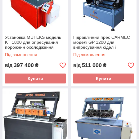
Установка MUTEKS модель
Гідравлічний прес CARMEC
KT 1800 для опресування
моделі GP 1200 для
порожнин охолодження
випресування сідел і
головок циліндрів
напрямних втулок (Словенія)
Під замовлення
Під замовлення
(Туреччина)
397 400
511 000
від
₴
від
₴
Купити
Купити