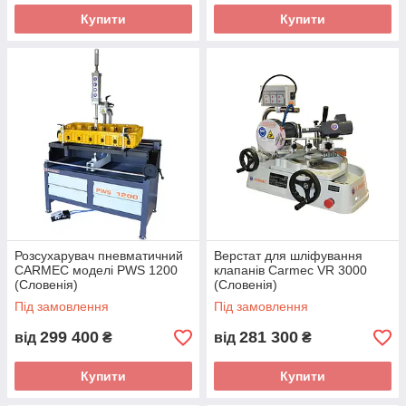
Купити
Купити
Розсухарувач пневматичний
Верстат для шліфування
CARMEC моделі PWS 1200
клапанів Carmec VR 3000
(Словенія)
(Словенія)
Під замовлення
Під замовлення
299 400
281 300
від
₴
від
₴
Купити
Купити