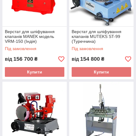
пружин з клапанами і т.д.
Відповідно до
зазначеної технології
до групи
обладнання
для ремонту
Верстат для шліфування
Верстат для шліфування
головок циліндрів
клапанів MANEK модель
клапанів MUTEKS ST-99
відносяться:
VRM-150 (Індія)
(Туреччина)
Під замовлення
Під замовлення
верстати для
обробки сідел
156 700
154 800
від
₴
від
₴
шліфувальні
верстати для
Купити
Купити
клапанів
плоскошліфувально-фрезерні верстати для обробки
площин
опресувальні установки для пошуку тріщин
розсухарувачі для збирання-розбирання пружин
клапанів
преси для випресування напрямних втулок
вакуумтестери для перевірки якості поєднання
клапанів з сідлами (входять до комплекту верстатів для