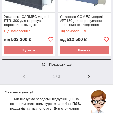
Установка CARMEC моделі
Установка COMEC моделі
PTR1300 для опресування
VPT130 для опресування
порожнин охолодження
порожнин охолодження
головок циліндрів (Словенія)
головок циліндрів (Італія)
Під замовлення
Під замовлення
503 200
512 500
від
₴
від
₴
Купити
Купити
Показати ще
1
/ 3
Зверніть увагу
!
Ми вказуємо заводські відпускні ціни за
поточним валютним курсом, але
без ПДВ,
податків та транспорту
. Для отримання