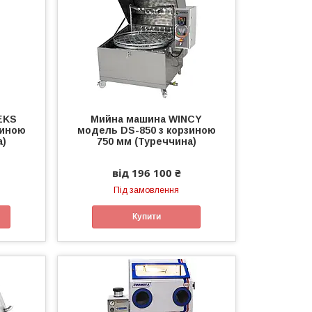
EKS
Мийна машина WINCY
зиною
модель DS-850 з корзиною
а)
750 мм (Туреччина)
від 196 100 ₴
Під замовлення
Купити