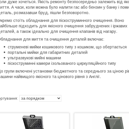
оли дуже хочеться. Якість ремонту безпосередньо залежить від яко
иття. А часи, коли можна було налити гас або бензин у банку і пом
еталь, розмазавши бруд, пішли безповоротно.
кремо стоїть обладнання для піскоструминного очищення. Воно
айбільше підходить для якісного очищення забруднених і іржавих
еталей, а також ідеально для очищення клапанів від нагару.
бладнання для миття та очищення деталей включає:
струменеві мийки кошикового типу з кошиком, що обертається
портальні мийки для габаритних деталей
ультразвукові мийні машини
піскоструминні камери ізольованого циркуляційного типу
о групи включені установки бюджетного та середнього за ціною рів
ашини найвищого якісного та цінового рівня з Англії.