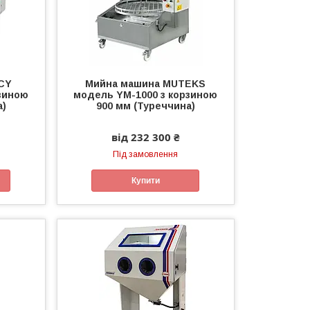
CY
Мийна машина MUTEKS
зиною
модель YM-1000 з корзиною
а)
900 мм (Туреччина)
від 232 300 ₴
Під замовлення
Купити