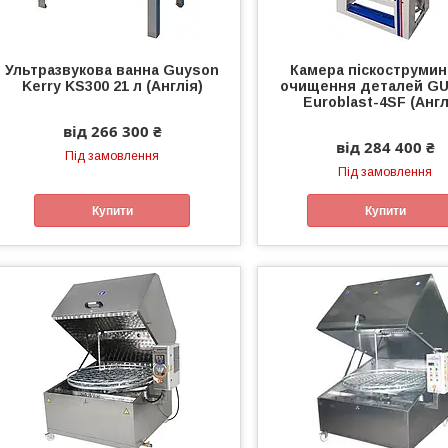
Ультразвукова ванна Guyson
Камера піскострумин
Kerry KS300 21 л (Англія)
очищення деталей G
Euroblast-4SF (Англ
від 266 300 ₴
від 284 400 ₴
Під замовлення
Під замовлення
Купити
Купити