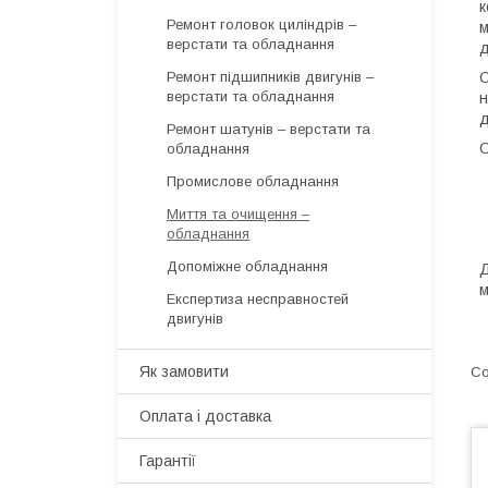
к
Ремонт головок циліндрів –
м
верстати та обладнання
д
Ремонт підшипників двигунів –
О
верстати та обладнання
н
д
Ремонт шатунів – верстати та
О
обладнання
Промислове обладнання
Миття та очищення –
обладнання
Допоміжне обладнання
Д
м
Експертиза несправностей
двигунів
Як замовити
Оплата і доставка
Гарантії