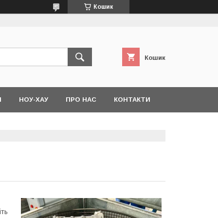
Кошик
Кошик
Я
НОУ-ХАУ
ПРО НАС
КОНТАКТИ
іть