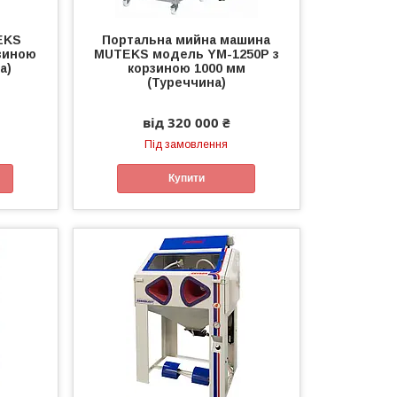
EKS
Портальна мийна машина
зиною
MUTEKS модель YM-1250P з
а)
корзиною 1000 мм
(Туреччина)
від 320 000 ₴
Під замовлення
Купити