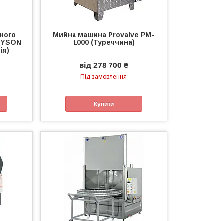
ного
Мийна машина Provalve PM-
UYSON
1000 (Туреччина)
ія)
від 278 700 ₴
Під замовлення
Купити