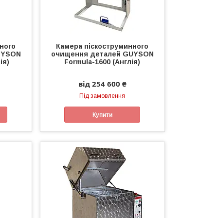
ного
Камера піскоструминного
UYSON
очищення деталей GUYSON
ія)
Formula-1600 (Англія)
від 254 600 ₴
Під замовлення
Купити