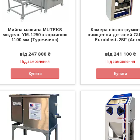
Мийна машина MUTEKS
Камера піскострумин
модель YM-1250 з корзиною
очищення деталей G
1100 мм (Туреччина)
Euroblast-2SF (Англ
від 247 800 ₴
від 241 100 ₴
Під замовлення
Під замовлення
Купити
Купити