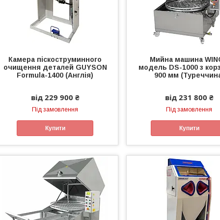
Камера піскоструминного
Мийна машина WIN
очищення деталей GUYSON
модель DS-1000 з кор
Formula-1400 (Англія)
900 мм (Туреччин
від 229 900 ₴
від 231 800 ₴
Під замовлення
Під замовлення
Купити
Купити