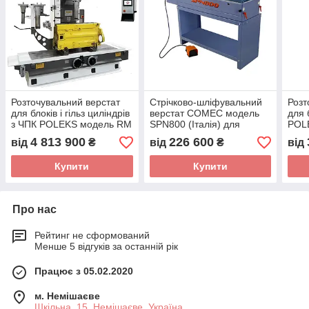
Розточувальний верстат
Стрічково-шліфувальний
Розт
для блоків і гільз циліндрів
верстат COMEC модель
для б
з ЧПК POLEKS модель RM
SPN800 (Італія) для
POL
320-CNC (Туреччина) з
обробки площин деталей
(Тур
4 813 900
226 600
від
₴
від
₴
від
ходом столу 1890 мм
120
Купити
Купити
Про нас
Рейтинг не сформований
Менше 5 відгуків за останній рік
Працює з 05.02.2020
м. Немішаєве
Шкільна, 15, Немішаєве, Україна