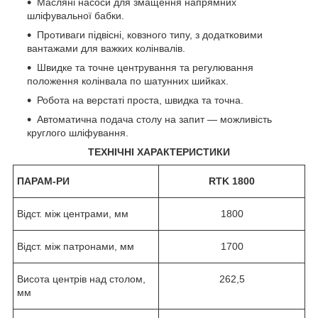
Масляні насоси для змащення напрямних
шліфувальної бабки.
Противаги підвісні, ковзного типу, з додатковими
вантажами для важких колінвалів.
Швидке та точне центрування та регулювання
положення колінвала по шатунних шийках.
Робота на верстаті проста, швидка та точна.
Автоматична подача столу на запит — можливість
круглого шліфування.
ТЕХНІЧНІ ХАРАКТЕРИСТИКИ
ПАРАМ-РИ
RTK 1800
Відст. між центрами, мм
1800
Відст. між патронами, мм
1700
Висота центрів над столом,
262,5
мм