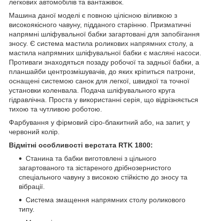
легкових автомобілів та вантажівок.
Машина даної моделі є повною цілісною віливкою з
високоякісного чавуну, підданого старінню. Призматичні
напрямні шліфувальної бабки загартовані для запобігання
зносу. Є система мастила роликових напрямних столу, а
мастила напрямних шліфувальної бабки є масляні насоси.
Противаги знаходяться позаду робочої та задньої бабки, а
планшайби центрозмішувачів, до яких кріпиться патрони,
оснащені системою санок для легкої, швидкої та точної
установки коленвала. Подача шліфувального круга
гідравлічна. Проста у використанні серія, що відрізняється
тихою та чутливою роботою.
Фарбування у фірмовий сіро-блакитний або, на запит, у
червоний колір.
Відмітні особливості верстата RTK 1800:
Станина та бабки виготовлені з цільного
загартованого та зістареного дрібнозернистого
спеціального чавуну з високою стійкістю до зносу та
вібрації.
Система змащення напрямних столу роликового
типу.