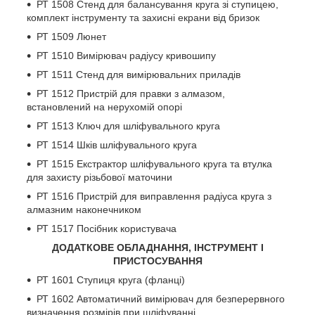
РТ 1508 Стенд для балансування круга зі ступицею,
комплект інструменту та захисні екрани від бризок
РТ 1509 Люнет
РТ 1510 Вимірювач радіусу кривошипу
РТ 1511 Стенд для вимірювальних приладів
РТ 1512 Пристрій для правки з алмазом,
встановлений на нерухомій опорі
РТ 1513 Ключ для шліфувального круга
РТ 1514 Шків шліфувального круга
РТ 1515 Екстрактор шліфувального круга та втулка
для захисту різьбової маточини
РТ 1516 Пристрій для виправлення радіуса круга з
алмазним наконечником
РТ 1517 Посібник користувача
ДОДАТКОВЕ ОБЛАДНАННЯ, ІНСТРУМЕНТ І
ПРИСТОСУВАННЯ
РТ 1601 Ступиця круга (фланці)
РТ 1602 Автоматичний вимірювач для безперервного
визначення розмірів при шліфуванні