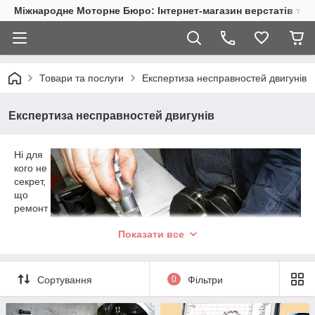
Міжнародне Моторне Бюро: Інтернет-магазин верстатів та 
Товари та послуги
Експертиза несправностей двигунів
Експертиза несправностей двигунів
Ні для
кого не
секрет,
що
ремонт
двигуні
Показати все
в на
багатьо
х СТО
та
Сортування
0
Фільтри
технічн
их