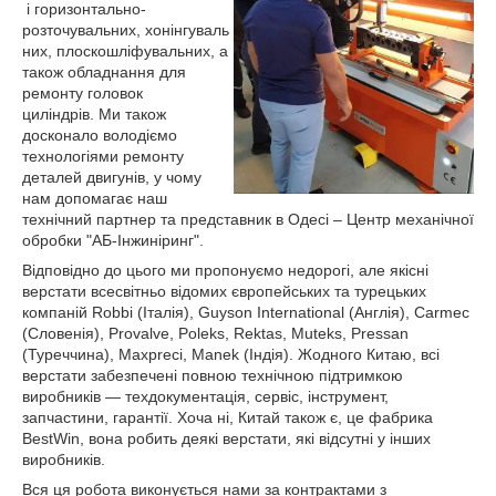
і горизонтально-
розточувальних, хонінгуваль
них, плоскошліфувальних, а
також обладнання для
ремонту головок
циліндрів. Ми також
досконало володіємо
технологіями ремонту
деталей двигунів, у чому
нам допомагає наш
технічний партнер та представник в Одесі – Центр механічної
обробки "АБ-Інжиніринг".
Відповідно до цього ми пропонуємо недорогі, але якісні
верстати всесвітньо відомих європейських та турецьких
компаній Robbi (Італія), Guyson International (Англія), Carmec
(Словенія), Provalve, Poleks, Rektas, Muteks, Pressan
(Туреччина), Maxpreci, Manek (Індія). Жодного Китаю, всі
верстати забезпечені повною технічною підтримкою
виробників — техдокументація, сервіс, інструмент,
запчастини, гарантії. Хоча ні, Китай також є, це фабрика
BestWin, вона робить деякі верстати, які відсутні у інших
виробників.
Вся ця робота виконується нами за контрактами з