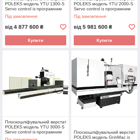
POLEKS модель YTU 1300-S
POLEKS модель YTU 2000-S
Servo control із програмним
Servo control із програмним
керуванням (Туреччина)
керуванням (Туреччина)
Під замовлення
Під замовлення
4 877 600
5 981 600
від
₴
від
₴
Купити
Купити
Плоскошліфувальний верстат
POLEKS модель YTU 3000-S
Servo control із програмним
Плоскошліфувальний верстат
керуванням (Туреччина)
POLEKS модель GrinMac із
Під замовлення