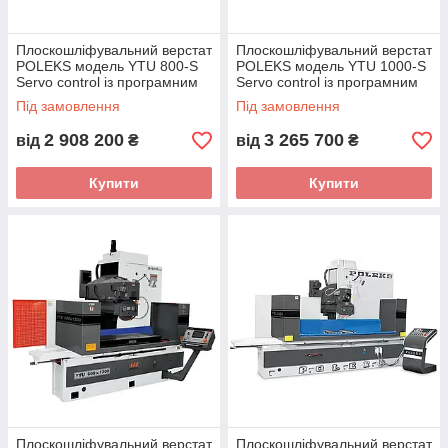
Плоскошліфувальний верстат
Плоскошліфувальний верстат
POLEKS модель YTU 800-S
POLEKS модель YTU 1000-S
Servo control із програмним
Servo control із програмним
керуванням (Туреччина)
керуванням (Туреччина)
Під замовлення
Під замовлення
2 908 200
3 265 700
від
₴
від
₴
Купити
Купити
Плоскошліфувальний верстат
Плоскошліфувальний верстат