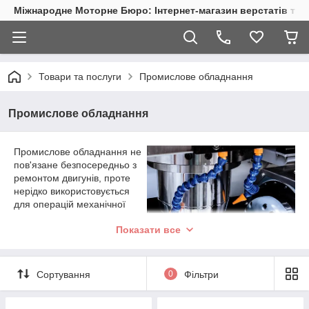
Міжнародне Моторне Бюро: Інтернет-магазин верстатів та 
Товари та послуги
Промислове обладнання
Промислове обладнання
Промислове обладнання не
пов'язане безпосередньо з
ремонтом двигунів, проте
нерідко використовується
для операцій механічної
обробки. Щобільше, деякі
Показати все
ремонтні операції
виконуються фактично на
промисловому обладнанні.
Це стосується таких
Сортування
0
Фільтри
операцій, як обробка блоків
циліндрів, де точне