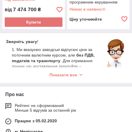
програмним керуванням
(Туреччина)
7 474 700
Немає в наявності
від
₴
Ціну уточнюйте
Купити
Зверніть увагу
!
Ми вказуємо заводські відпускні ціни за
поточним валютним курсом, але
без ПДВ,
податків та транспорту
. Для отримання
точних цін доставлення запитуйте –
розрахуємо.
Показати все
Ці ціни НЕ застарілі, НЕ довоєнні, НЕ
помилкові, а
найактуальніші ціни
виробників!
Додайте до них мито (не більше
Про нас
5-10%), ПДВ (20%) та трохи (5-10%) на
транспорт – і отримайте мінімальну, але
Рейтинг не сформований
цілком реальну ціну, за яку реально можна купити це
Менше 5 відгуків за останній рік
обладнання. Ця реальна ціна
приблизно в 1,3-1,4
раза вища за вказану в нашому магазині
.
Працює з 05.02.2020
Це означає, що якщо вам пропонується це або
м. Немішаєве