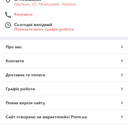
аналогічне обладнання
за цінами набагато вищими
Шкільна, 15, Немішаєве, Україна
за цей рівень
, то такі ціни свідомо завищені не цілком
сумлінним продавцем.
Контакти
Сьогодні вихідний
Показати весь графік роботи
Про нас
Контакти
Доставка та оплата
Графік роботи
Повна версія сайту
Сайт створено на маркетплейсі
Prom.ua