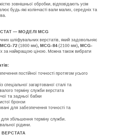
кістю зовнішньої обробки, відповідають усім
ює будь-які колінчасті вали малих, середніх та
ва.
СТАТ — МОДЕЛІ
MCG
очних шліфувальних верстатів, який задовольняє
, MCG-72
(1800 мм)
, MCG-84
(2100 мм)
, MCG-
 їх за найкращою ціною. Можна також вибрати
тів:
ечення постійної точності протягом усього
з спеціальної загартованої сталі та
валого терміну служби верстата
чої та задньої бабки
истої бронзи
товані для забезпечення точності та
 для збільшення терміну служби.
вальної рідини.
И ВЕРСТАТА