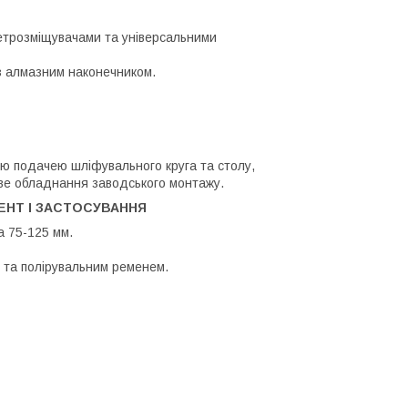
етрозміщувачами та універсальними
 з алмазним наконечником.
ною подачею шліфувального круга та столу,
кове обладнання заводського монтажу.
НТ І ЗАСТОСУВАННЯ
а 75-125 мм.
. та полірувальним ременем.