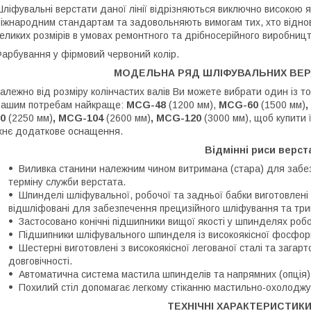
ліфувальні верстати даної лінії відрізняються виключно високою я
іжнародним стандартам та задовольняють вимогам тих, хто відновл
еликих розмірів в умовах ремонтного та дрібносерійного виробницт
арбування у фірмовий червоний колір.
МОДЕЛЬНА РЯД ШЛІФУВАЛЬНИХ ВЕР
алежно від розміру колінчастих валів Ви можете вибрати один із т
ашим потребам найкраще:
MCG-48
(1200 мм),
MCG-60
(1500 мм)
90
(2250 мм)
, MCG-104
(2600 мм)
, MCG-120
(3000 мм), щоб купити
хнє додаткове оснащення.
Відмінні риси верста
Виливка станини належним чином витримана (стара) для забезп
терміну служби верстата.
Шпинделі шліфувальної, робочої та задньої бабки виготовлені і
відшліфовані для забезпечення прецизійного шліфування та три
Застосовано конічні підшипники вищої якості у шпинделях робо
Підшипники шліфувального шпинделя із високоякісної фосфор
Шестерні виготовлені з високоякісної легованої сталі та загар
довговічності.
Автоматична система мастила шпинделів та напрямних (опція)
Похилий стіл допомагає легкому стіканню мастильно-охолоджу
ТЕХНІЧНІ ХАРАКТЕРИСТИК