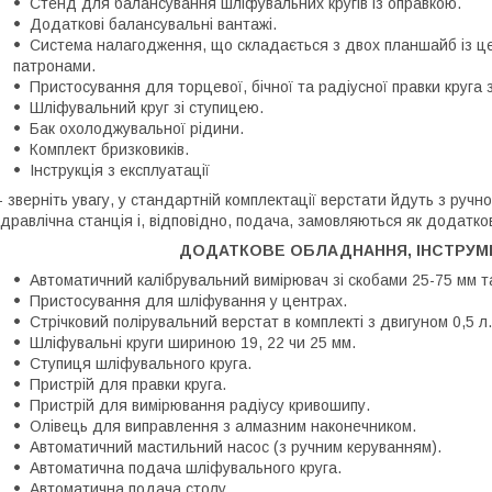
Стенд для балансування шліфувальних кругів із оправкою.
Додаткові балансувальні вантажі.
Система налагодження, що складається з двох планшайб із ц
патронами.
Пристосування для торцевої, бічної та радіусної правки круга
Шліфувальний круг зі ступицею.
Бак охолоджувальної рідини.
Комплект бризковиків.
Інструкція з експлуатації
- зверніть увагу, у стандартній комплектації верстати йдуть з руч
ідравлічна станція і, відповідно, подача, замовляються як додат
ДОДАТКОВЕ ОБЛАДНАННЯ, ІНСТРУМЕ
Автоматичний калібрувальний вимірювач зі скобами 25-75 мм т
Пристосування для шліфування у центрах.
Стрічковий полірувальний верстат в комплекті з двигуном 0,5 л
Шліфувальні круги шириною 19, 22 чи 25 мм.
Ступиця шліфувального круга.
Пристрій для правки круга.
Пристрій для вимірювання радіусу кривошипу.
Олівець для виправлення з алмазним наконечником.
Автоматичний мастильний насос (з ручним керуванням).
Автоматична подача шліфувального круга.
Автоматична подача столу.