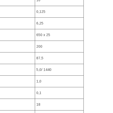
10
0,125
6,25
650 х 25
200
87,5
5,0/ 1440
1,0
0,1
18