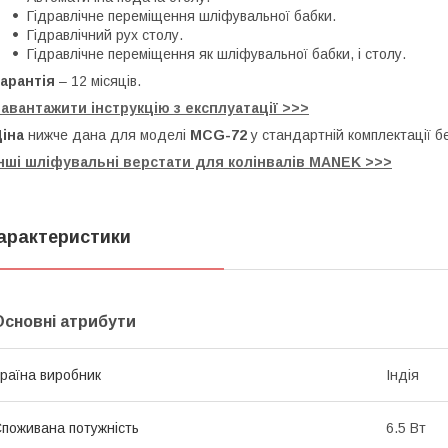
Гідравлічне переміщення шліфувальної бабки.
Гідравлічний рух столу.
Гідравлічне переміщення як шліфувальної бабки, і столу.
арантія
– 12 місяців.
авантажити інструкцію з експлуатації >>>
іна
нижче дана для моделі
MCG-72
у стандартній комплектації б
нші шліфувальні верстати для колінвалів MANEK >>>
арактеристики
Основні атрибути
раїна виробник
Індія
поживана потужність
6.5 Вт