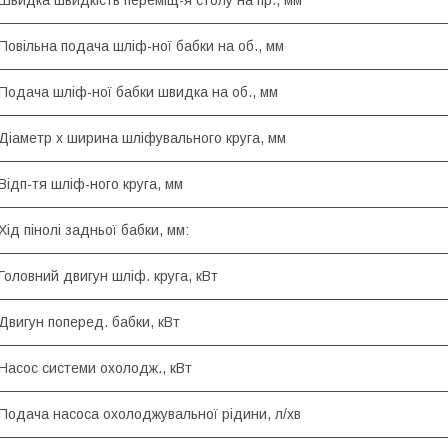
Швидка швидкість переміщ-я столу на пр., мм
Повільна подача шліф-ної бабки на об., мм
Подача шліф-ної бабки швидка на об., мм
Діаметр х ширина шліфувального круга, мм
Відп-тя шліф-ного круга, мм
Хід пінолі задньої бабки, мм:
Головний двигун шліф. круга, кВт
Двигун поперед. бабки, кВт
Насос системи охолодж., кВт
Подача насоса охолоджувальної рідини, л/хв