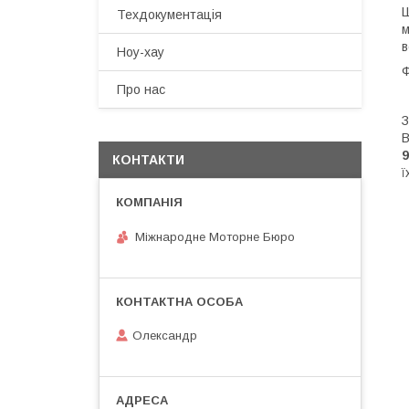
Ш
Техдокументація
м
в
Ноу-хау
Ф
Про нас
З
В
КОНТАКТИ
ї
Міжнародне Моторне Бюро
Олександр