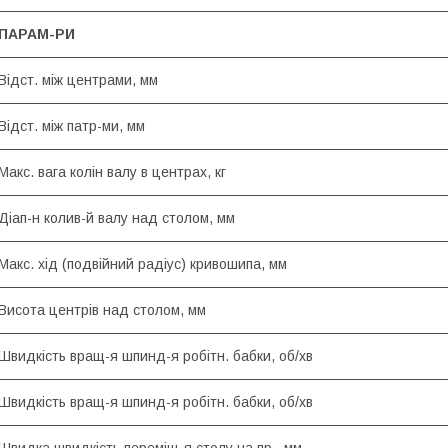
ПАРАМ-РИ
Відст. між центрами, мм
Відст. між патр-ми, мм
Макс. вага колін валу в центрах, кг
Діап-н колив-й валу над столом, мм
Макс. хід (подвійний радіус) кривошипа, мм
Висота центрів над столом, мм
Швидкість вращ-я шпинд-я робітн. бабки, об/хв
Швидкість вращ-я шпинд-я робітн. бабки, об/хв