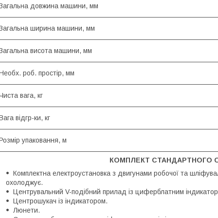
Загальна довжина машини, мм
Загальна ширина машини, мм
Загальна висота машини, мм
Необх. роб. простір, мм
Чиста вага, кг
Вага відгр-ки, кг
Розмір упаковання, м
КОМПЛЕКТ СТАНДАРТНОГО 
Комплектна електроустановка з двигунами робочої та шліфувал
охолоджує.
Центрувальний V-подібний прилад із циферблатним індикатор
Центрошукач із індикатором.
Люнети.