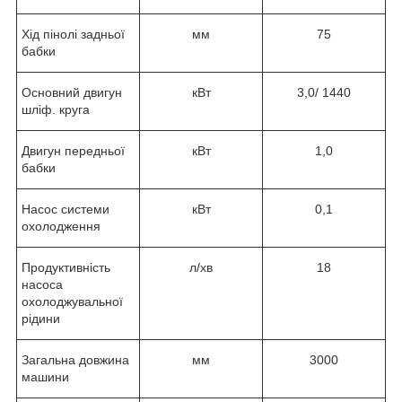
Хід пінолі задньої
мм
75
бабки
Основний двигун
кВт
3,0/ 1440
шліф. круга
Двигун передньої
кВт
1,0
бабки
Насос системи
кВт
0,1
охолодження
Продуктивність
л/хв
18
насоса
охолоджувальної
рідини
Загальна довжина
мм
3000
машини