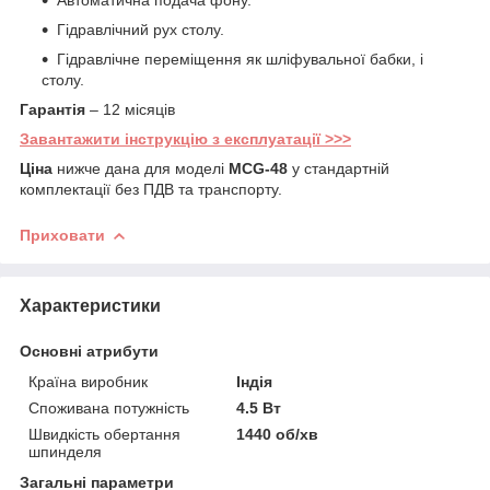
Гідравлічний рух столу.
Гідравлічне переміщення як шліфувальної бабки, і
столу.
Гарантія
– 12 місяців
Завантажити інструкцію з експлуатації >>>
Ціна
нижче дана для моделі
MCG-48
у стандартній
комплектації без ПДВ та транспорту.
Приховати
Характеристики
Основні атрибути
Країна виробник
Індія
Споживана потужність
4.5 Вт
Швидкість обертання
1440 об/хв
шпинделя
Загальні параметри