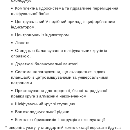
охолоджує.
Комплектна гідросистема та гідравлічне переміщення
шліфувальної бабки.
Центрувальний V-подібний прилад із циферблатним
індикатором.
Центрошукач із індикатором.
Люнети.
Стенд для балансування шліфувальних кругів із
оправкою.
Додаткові балансувальні вантажі.
Система налагодження, що складається з двох
планшайб із цетрозміщувачами та універсальними
патронами.
Пристосування для торцевої, бічної та радіусної
правки круга з алмазним наконечником.
Шліфувальний круг зі ступицею.
Бак охолоджувальної рідини.
Комплект бризковиків. Інструкція з експлуатації
*- зверніть увагу, у стандартній комплектації верстати йдуть з