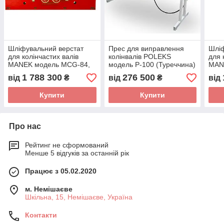
Шліфувальний верстат
Прес для виправлення
Шліф
для колінчастих валів
колінвалів POLEKS
для 
MANEK модель MCG-84,
модель P-100 (Туреччина)
MAN
2100 мм (Індія)
1800
1 788 300
276 500
від
₴
від
₴
від
Купити
Купити
Про нас
Рейтинг не сформований
Менше 5 відгуків за останній рік
Працює з 05.02.2020
м. Немішаєве
Шкільна, 15, Немішаєве, Україна
Контакти