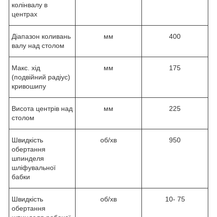
колінвалу в
центрах
Діапазон коливань
мм
400
валу над столом
Макс. хід
мм
175
(подвійний радіус)
кривошипу
Висота центрів над
мм
225
столом
Швидкість
об/хв
950
обертання
шпинделя
шліфувальної
бабки
Швидкість
об/хв
10- 75
обертання