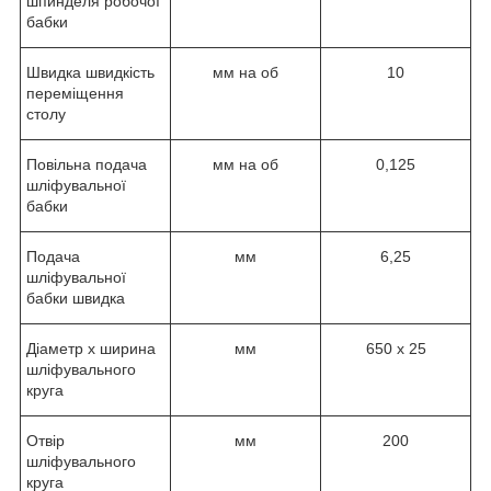
шпинделя робочої
бабки
Швидка швидкість
мм на об
10
переміщення
столу
Повільна подача
мм на об
0,125
шліфувальної
бабки
Подача
мм
6,25
шліфувальної
бабки швидка
Діаметр х ширина
мм
650 х 25
шліфувального
круга
Отвір
мм
200
шліфувального
круга