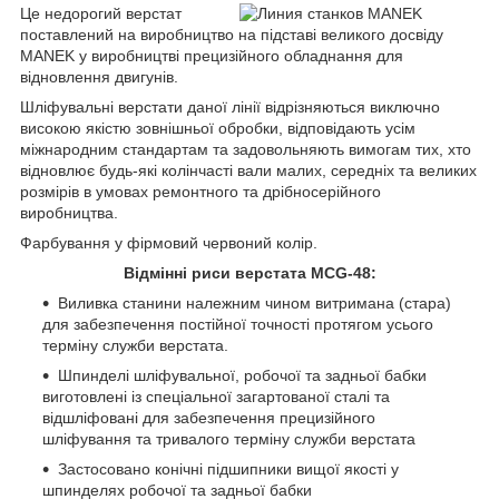
Це недорогий верстат
поставлений на виробництво на підставі великого досвіду
MANEK у виробництві прецизійного обладнання для
відновлення двигунів.
Шліфувальні верстати даної лінії відрізняються виключно
високою якістю зовнішньої обробки, відповідають усім
міжнародним стандартам та задовольняють вимогам тих, хто
відновлює будь-які колінчасті вали малих, середніх та великих
розмірів в умовах ремонтного та дрібносерійного
виробництва.
Фарбування у фірмовий червоний колір.
Відмінні риси верстата MCG-48:
Виливка станини належним чином витримана (стара)
для забезпечення постійної точності протягом усього
терміну служби верстата.
Шпинделі шліфувальної, робочої та задньої бабки
виготовлені із спеціальної загартованої сталі та
відшліфовані для забезпечення прецизійного
шліфування та тривалого терміну служби верстата
Застосовано конічні підшипники вищої якості у
шпинделях робочої та задньої бабки