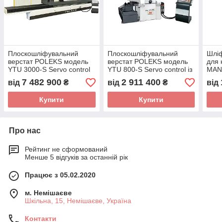
Плоскошліфувальний
Плоскошліфувальний
Шліф
верстат POLEKS модель
верстат POLEKS модель
для 
YTU 3000-S Servo control
YTU 800-S Servo control із
MAN
із програмним керуванням
програмним керуванням
1800
7 482 900
2 911 400
від
₴
від
₴
від
(Туреччина)
(Туреччина)
Купити
Купити
Про нас
Рейтинг не сформований
Менше 5 відгуків за останній рік
Працює з 05.02.2020
м. Немішаєве
Шкільна, 15, Немішаєве, Україна
Контакти