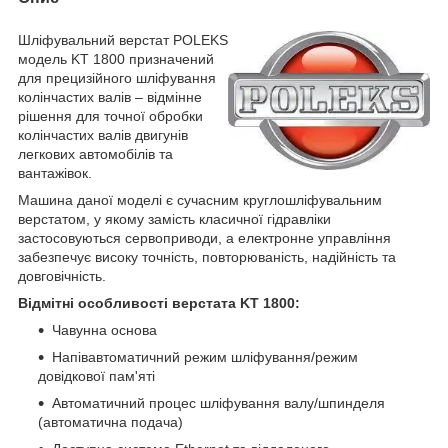
Шліфувальний верстат POLEKS
модель KT 1800 призначений
для прецизійного шліфування
колінчастих валів – відмінне
рішення для точної обробки
колінчастих валів двигунів
легкових автомобілів та
вантажівок.
Машина даної моделі є сучасним круглошліфувальним
верстатом, у якому замість класичної гідравліки
застосовуються сервоприводи, а електронне управління
забезпечує високу точність, повторюваність, надійність та
довговічність.
Відмітні особливості верстата KT 1800:
Чавунна основа
Напівавтоматичний режим шліфування/режим
довідкової пам'яті
Автоматичний процес шліфування валу/шпинделя
(автоматична подача)