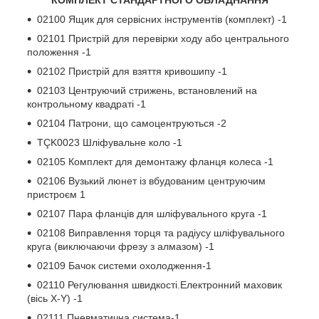
02100 Ящик для сервісних інструментів (комплект) -1
02101 Пристрій для перевірки ходу або центрального
положення -1
02102 Пристрій для взяття кривошипу -1
02103 Центруючий стрижень, встановлений на
контрольному квадраті -1
02104 Патрони, що самоцентруються -2
TÇK0023 Шліфувальне коло -1
02105 Комплект для демонтажу фланця колеса -1
02106 Вузький люнет із вбудованим центруючим
пристроєм 1
02107 Пара фланців для шліфувального круга -1
02108 Виправлення торця та радіусу шліфувального
круга (виключаючи фрезу з алмазом) -1
02109 Бачок системи охолодження-1
02110 Регулювання швидкості.Електронний маховик
(вісь X-Y) -1
02111 Пневматична система-1