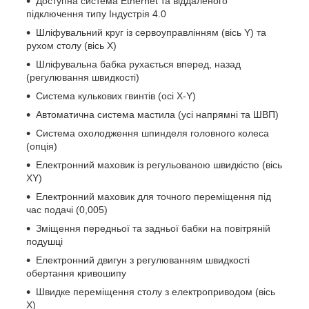
Доступна система Ethernet та віддаленого
підключення типу Індустрія 4.0
Шліфувальний круг із сервоуправлінням (вісь Y) та
рухом столу (вісь X)
Шліфувальна бабка рухається вперед, назад
(регулювання швидкості)
Система кулькових гвинтів (осі X-Y)
Автоматична система мастила (усі напрямні та ШВП)
Система охолодження шпинделя головного колеса
(опція)
Електронний маховик із регульованою швидкістю (вісь
XY)
Електронний маховик для точного переміщення під
час подачі (0,005)
Зміщення передньої та задньої бабки на повітряній
подушці
Електронний двигун з регулюванням швидкості
обертання кривошипу
Швидке переміщення столу з електроприводом (вісь
X)