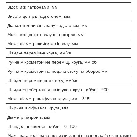
Відст. між патронами, мм
Висота центрів над столом, мм
Діапазон коливань валу над столом, мм
Макс. ексцентр-т валу по центрах, мм
Макс. діаметр шийки колінвалу, мм
Швидке переміщ-е круга, мм/хв
Ручне мікрометричне переміщ. круга, мм/об
Ручна мікрометрична подача столу на оборот, мм
Швидке переміщення столу, мм/хв
Швидкості обертання шліфував. круга, об/хв 900
Макс. діаметр шліфував. круга, мм 815
Ширина шліфувала. круга, мм
Діаметр патронів, мм
Шпіндел. швидкості, об/хв 0- 100
Макс. вага колінвала при затисканні в патронах (з люнетами), кг