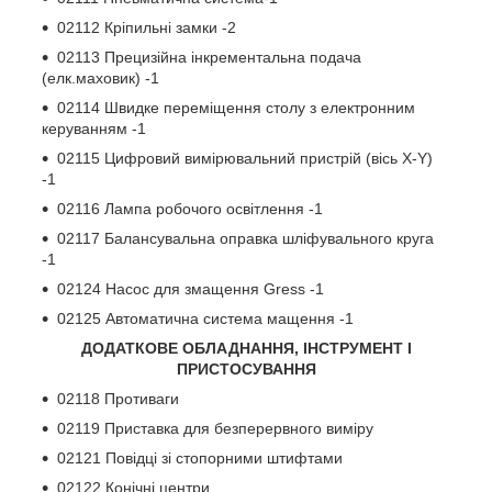
02112 Кріпильні замки -2
02113 Прецизійна інкрементальна подача
(елк.маховик) -1
02114 Швидке переміщення столу з електронним
керуванням -1
02115 Цифровий вимірювальний пристрій (вісь X-Y)
-1
02116 Лампа робочого освітлення -1
02117 Балансувальна оправка шліфувального круга
-1
02124 Насос для змащення Gress -1
02125 Автоматична система мащення -1
ДОДАТКОВЕ ОБЛАДНАННЯ, ІНСТРУМЕНТ І
ПРИСТОСУВАННЯ
02118 Противаги
02119 Приставка для безперервного виміру
02121 Повідці зі стопорними штифтами
02122 Конічні центри